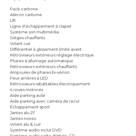
Pack carbone
Aileron carbone
Lift
Ligne d’échappement à clapet
Système son multimédia
Sièges chauffants
Volant cuir
Différentiel à glissement limité avant
Rétroviseurs extérieurs réglage électrique
Phares à allumage automatique
Rétroviseurs extérieurs chauffants
Ampoules de phares bi-xénon
Feux arrières à LED
Rétroviseurs rabattables électriquement
4 roues motrices
Aide parking av/ar
Aide parking avec caméra de recul
Échappement sport
Jantes alu 21″
Jantes noires
Volant alu & cuir
Système audio inclut DVD
Système audio carte digitale, CD