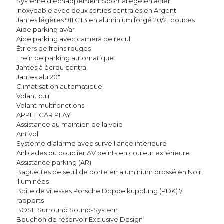
Système d’échappement Sport allégé en acier
inoxydable avec deux sorties centrales en Argent
Jantes légères 911 GT3 en aluminium forgé 20/21 pouces
Aide parking av/ar
Aide parking avec caméra de recul
Étriers de freins rouges
Frein de parking automatique
Jantes à écrou central
Jantes alu 20″
Climatisation automatique
Volant cuir
Volant multifonctions
APPLE CAR PLAY
Assistance au maintien de la voie
Antivol
Système d’alarme avec surveillance intérieure
Airblades du bouclier AV peints en couleur extérieure
Assistance parking (AR)
Baguettes de seuil de porte en aluminium brossé en Noir,
illuminées
Boite de vitesses Porsche Doppelkupplung (PDK) 7
rapports
BOSE Surround Sound-System
Bouchon de réservoir Exclusive Design